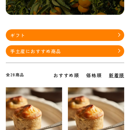
グループ一覧
ギフト
手土産におすすめ商品
全28商品
おすすめ順
価格順
新着順