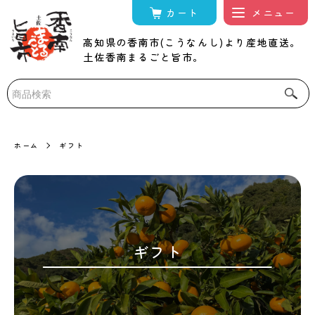
カート
高知県の香南市(こうなんし)より産地直送。
土佐香南まるごと旨市。
ホーム
ギフト
ギフト