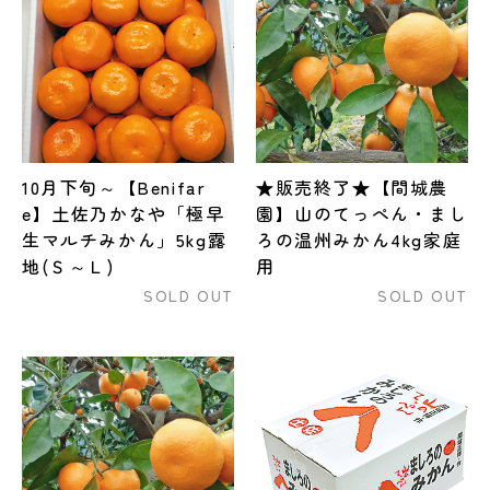
10月下旬～【Benifar
★販売終了★【間城農
e】土佐乃かなや「極早
園】山のてっぺん・まし
生マルチみかん」5kg露
ろの温州みかん4kg家庭
地(Ｓ～Ｌ)
用
SOLD OUT
SOLD OUT