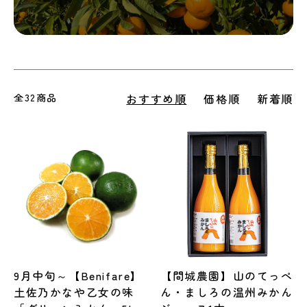
全32商品
おすすめ順
価格順
新着順
9月中旬～【Benifare】
【間城農園】山のてっぺ
土佐乃かなや乙女の味
ん・ましろの温州みかん