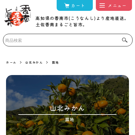
カート
高知県の香南市(こうなんし)より産地直送。
土佐香南まるごと旨市。
ホーム
山北みかん
露地
山北みかん
露地