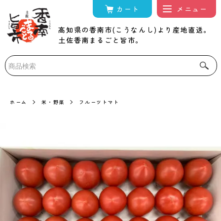
カート
高知県の香南市(こうなんし)より産地直送。
土佐香南まるごと旨市。
ホーム
米・野菜
フルーツトマト