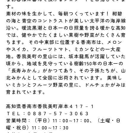
す。
素材の味を生かして、毎朝つくっています！ 紺碧
の海と青空のコントラストが美しい太平洋の海岸線
沿い。暖流黒潮と日本一の日照量を誇る暖かな高知
では、健やかでたくましい果樹や野菜がたくさん育
ちます。 その中東部に位置する香南市は、メロン
やスイカ、フルーツトマト、ミカンなどの一大産
地。香我美町の里山には、坂本龍馬が活躍していた
頃から、地域を見守っている樹齢150年の日本一の
「長寿みかん」がかつてあり、その子孫たちが、山
北みかんとして全国に出荷されています。 美味し
いミカンとフルーツ野菜の里に、ドルチェかがみは
育まれています。
高知県香南市香我美町岸本４１７－１
ＴＥＬ：０８８７－５７－３０６３
営業時間：（平日）11：00～17：00、（土曜・日
曜・祝日）11：00～17：30