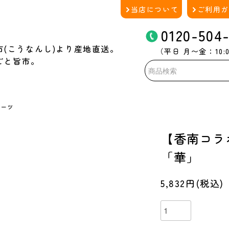
当店について
ご利用
0120-504-
市(こうなんし)より産地直送。
（平日 月〜金：10:0
ごと旨市。
イーツ
【香南コラ
「華」
5,832円(税込)